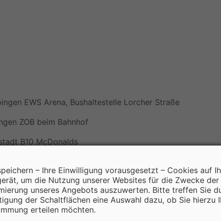
 Arena, Bushaltestelle Lorcher Straße
 ZOB beim Bahnhof
 B10 McDonalds
platz Steinerne Brücke
speichern – Ihre Einwilligung vorausgesetzt – Cookies auf I
erät, um die Nutzung unserer Websites für die Zwecke der
mierung unseres Angebots auszuwerten. Bitte treffen Sie d
tigung der Schaltflächen eine Auswahl dazu, ob Sie hierzu I
immung erteilen möchten.
n wir Ihnen eine Reservierung vorzunehmen!