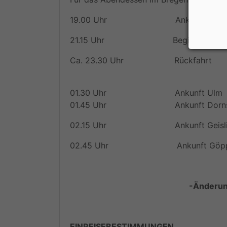
19.00 Uhr Ankunft, Parkplatz Fes
21.15 Uhr Beginn (im August B
Ca. 23.30 Uhr Rückfahrt
01.30 Uhr Ankunft Ulm
01.45 Uhr Ankunft Dornst
02.15 Uhr Ankunft Geisli
02.45 Uhr Ankunft Göppi
-Änderun
EINREISEBESTIMMUNGEN