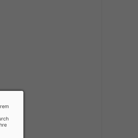
hrem
urch
hre