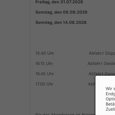
Freitag, den 31.07.2026
Sonntag, den 09.08.2026
Sonntag, den 14.08.2026
15.45 Uhr Abfahrt Göppingen EWS
16.15 Uhr Abfahrt Geislingen
16.45 Uhr Abfahrt Dornstadt
17.00 Uhr Abfahrt Ulm Buspark
Wir 
Endg
Opti
Betä
Zust
Für das Abendessen im Bregenz empfehle