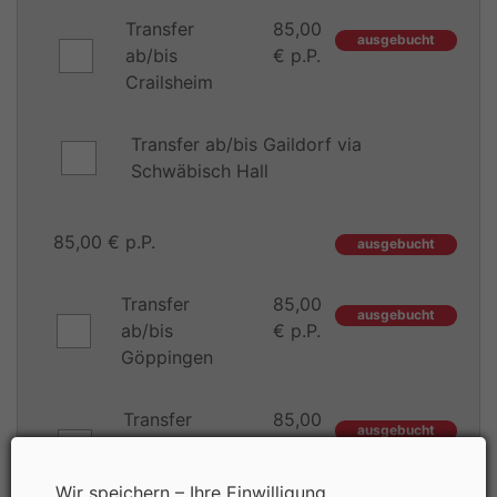
Transfer
85,00
ausgebucht
ab/bis
€ p.P.
Crailsheim
Transfer ab/bis Gaildorf via
Schwäbisch Hall
85,00 € p.P.
ausgebucht
Transfer
85,00
ausgebucht
ab/bis
€ p.P.
Göppingen
Transfer
85,00
ausgebucht
ab/bis
€ p.P.
Münsingen
Wir speichern – Ihre Einwilligung