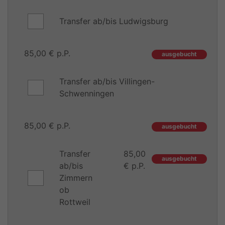
Transfer ab/bis Ludwigsburg
85,00 € p.P.
ausgebucht
Transfer ab/bis Villingen-
Schwenningen
85,00 € p.P.
ausgebucht
Transfer
85,00
ausgebucht
ab/bis
€ p.P.
Zimmern
ob
Rottweil