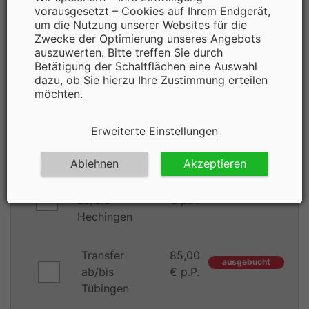
vorausgesetzt – Cookies auf Ihrem Endgerät,
Transfer
85,00
um die Nutzung unserer Websites für die
ausgebucht
Zwecke der Optimierung unseres Angebots
ab/bis
€ p.P.
auszuwerten. Bitte treffen Sie durch
Bad
Betätigung der Schaltflächen eine Auswahl
Urach
dazu, ob Sie hierzu Ihre Zustimmung erteilen
möchten.
Transfer
85,00
ausgebucht
ab/bis
€ p.P.
Erweiterte Einstellungen
Metzingen
Ablehnen
Akzeptieren
Transfer
85,00
ausgebucht
ab/bis
€ p.P.
Hechingen
Transfer
85,00
ausgebucht
ab/bis
€ p.P.
Tübingen