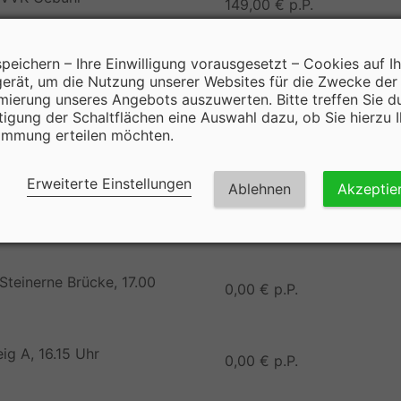
149,00 € p.P.
0,00 € p.P.
speichern – Ihre Einwilligung vorausgesetzt – Cookies auf I
erät, um die Nutzung unserer Websites für die Zwecke der
mierung unseres Angebots auszuwerten. Bitte treffen Sie d
tigung der Schaltflächen eine Auswahl dazu, ob Sie hierzu I
immung erteilen möchten.
Erweiterte Einstellungen
Ablehnen
Akzeptie
ena Bushaltestelle,
0,00 € p.P.
Steinerne Brücke, 17.00
0,00 € p.P.
ig A, 16.15 Uhr
0,00 € p.P.