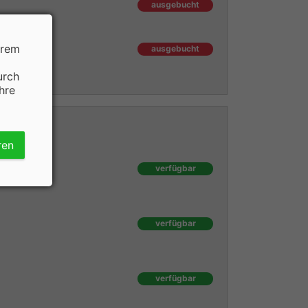
ausgebucht
hrem
ausgebucht
urch
hre
ren
verfügbar
verfügbar
verfügbar