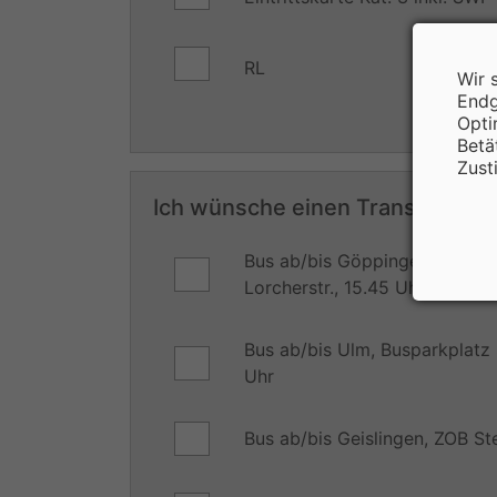
RL
Wir 
Endg
Opti
Betä
Zust
Ich wünsche einen Transfer ab:
Bus ab/bis Göppingen, EWS Ar
Lorcherstr., 15.45 Uhr
Bus ab/bis Ulm, Busparkplatz 
Uhr
Bus ab/bis Geislingen, ZOB Ste